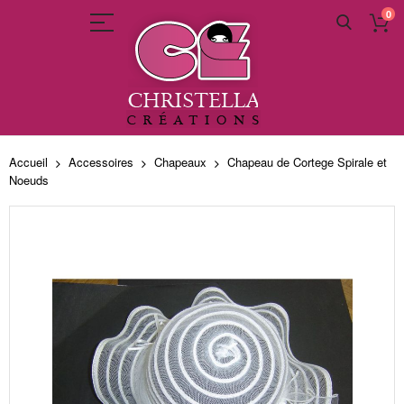
0
Allez
au
Accueil
Accessoires
Chapeaux
Chapeau de Cortege Spirale et
contenu
Noeuds
Skip
to
the
end
of
the
images
gallery