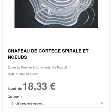
Skip
CHAPEAU DE CORTEGE SPIRALE ET
to
NOEUDS
the
beginning
of
Soyez Le Premier À Commenter Ce Produit
the
SKU
Chapeau 10595
images
gallery
18,33 €
À partir de
Couleur