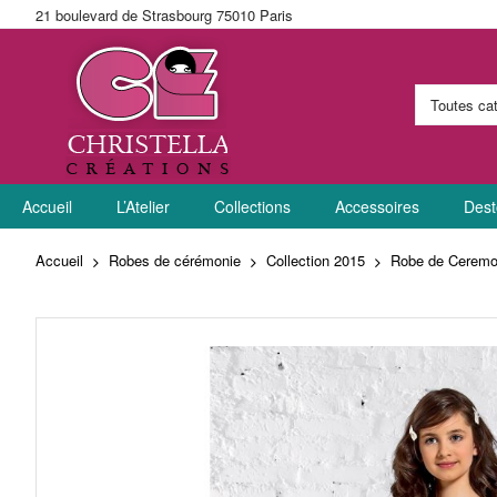
21 boulevard de Strasbourg 75010 Paris
Allez
Accueil
au
L’Atelier
Collections
Accessoires
Dest
contenu
Accueil
Robes de cérémonie
Collection 2015
Robe de Ceremo
Skip
to
the
end
of
the
images
gallery