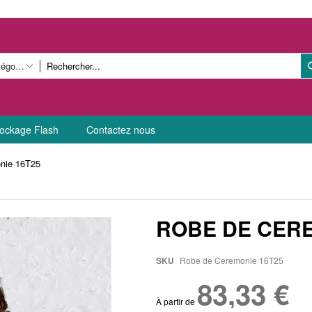
Toutes catégories
ockage Flash
Contactez nous
nie 16T25
ROBE DE CERE
SKU
Robe de Ceremonie 16T25
83,33 €
À partir de