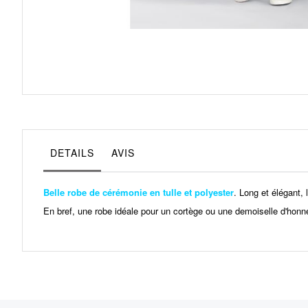
Skip
to
the
beginning
of
the
images
gallery
DETAILS
AVIS
Belle robe de cérémonie en tulle et polyester
. Long et élégant,
En bref, une robe idéale pour un cortège ou une demoiselle d'honne