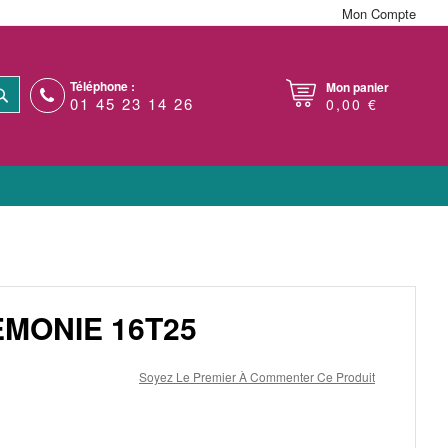
Mon Compte
Téléphone :
Mon panier
RECHERCHER
01 45 23 14 26
0,00 €
MONIE 16T25
Soyez Le Premier À Commenter Ce Produit