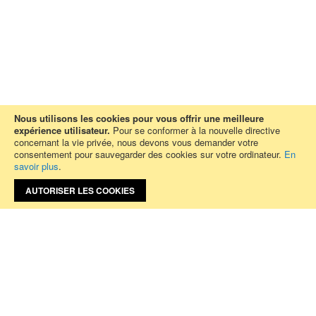
Nous utilisons les cookies pour vous offrir une meilleure
expérience utilisateur.
Pour se conformer à la nouvelle directive
concernant la vie privée, nous devons vous demander votre
consentement pour sauvegarder des cookies sur votre ordinateur.
En
savoir plus
.
0
AUTORISER LES COOKIES
Activité
FABRICATION DE VETEMENTS
Adresse
21 boulevard de Strasbourg 75010 Paris
Téléphone