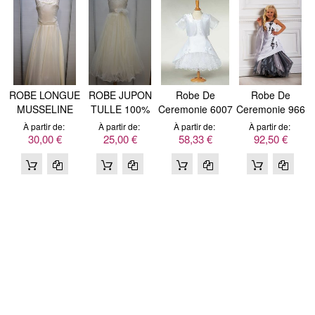
ROBE LONGUE
ROBE JUPON
Robe De
Robe De
MUSSELINE
TULLE 100%
Ceremonie 6007
Ceremonie 966
100%
POLYESTER
R
2C
À partir de
À partir de
À partir de
À partir de
POLYESTER
30,00 €
25,00 €
58,33 €
92,50 €