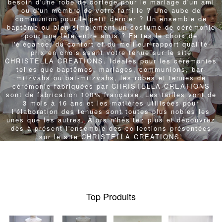
besoin d'une robe de cortège pour le mariage d'un ami
ou d'un membre de votre famille ? Une aube de
communion pour le petit dernier ? Un ensemble de
baptême ou bien simplement un costume de cérémonie
pour une fête entre amis ? Faites le choix de
l'élégance, du confort et du meilleur rapport qualité-
prix en choisissant votre tenue sur le site
CHRISTELLA CREATIONS. Idéales pour les cérémonies
telles que baptêmes, mariages, communions, bar-
mitzvahs ou bat-mitzvahs, les robes et tenues de
cérémonie fabriquées par CHRISTELLA CREATIONS
sont de fabrication 100% française. Les tailles vont de
3 mois à 16 ans et les matières utilisées pour
l'élaboration des tenues sont toutes plus nobles les
unes que les autres. Alors n'hésitez plus et découvrez
dès à présent l'ensemble des collections présentées
sur le site CHRISTELLA CREATIONS.
Top Produits