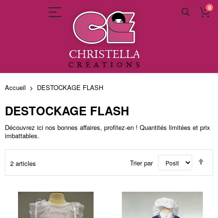
0
Allez
au
Accueil
DESTOCKAGE FLASH
contenu
DESTOCKAGE FLASH
Découvrez ici nos bonnes affaires, profitez-en ! Quantités limitées et prix
imbattables.
Par
Trier par
2
articles
ord
déc