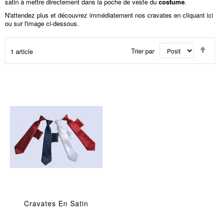
satin à mettre directement dans la poche de veste du
costume
.
N'attendez plus et découvrez immédiatement nos cravates en cliquant
ici
ou sur l'image ci-dessous.
Par
Trier par
1
article
ord
déc
Cravates En Satin