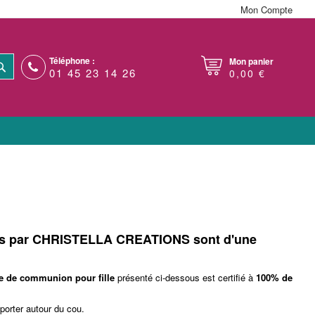
Mon Compte
Téléphone :
Mon panier
RECHERCHER
01 45 23 14 26
0,00 €
s par
CHRISTELLA CREATIONS
sont d'une
e de communion pour fille
présenté ci-dessous est certifié à
100% de
porter autour du cou.