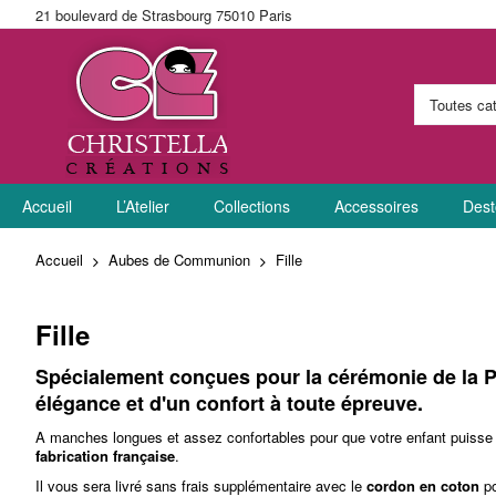
21 boulevard de Strasbourg 75010 Paris
Allez
Accueil
au
L’Atelier
Collections
Accessoires
Dest
contenu
Accueil
Aubes de Communion
Fille
Fille
Spécialement conçues pour la cérémonie de la
P
élégance et d'un confort à toute épreuve.
A manches longues et assez confortables pour que votre enfant puisse 
fabrication française
.
Il vous sera livré sans frais supplémentaire avec le
cordon en coton
po