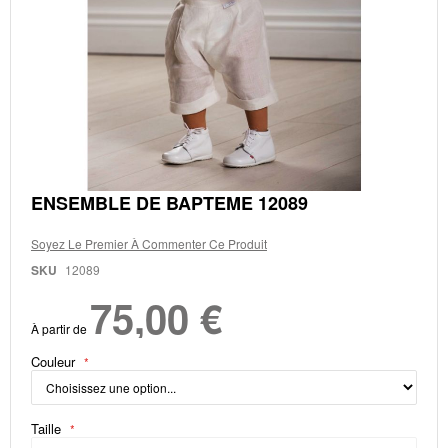
Skip
ENSEMBLE DE BAPTEME 12089
to
the
Soyez Le Premier À Commenter Ce Produit
beginning
of
SKU
12089
the
75,00 €
images
gallery
À partir de
Couleur
Taille