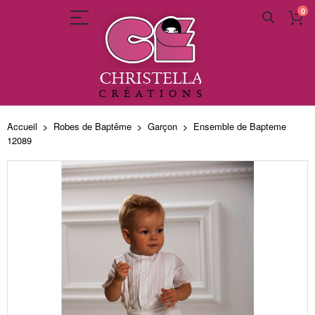
0
Allez
au
Accueil
Robes de Baptême
Garçon
Ensemble de Bapteme
contenu
12089
Skip
to
the
end
of
the
images
gallery