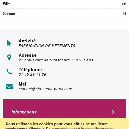
Fille
28
Garçon
14
Activité
FABRICATION DE VETEMENTS
Adresse
21 boulevard de Strasbourg 75010 Paris
Téléphone
01 45 23 14 26
Mail
contact@christella-paris.com
Informations
A Propos
Nous utilisons les cookies pour vous offrir une meilleure
expérience utilisateur.
Pour se conformer à la nouvelle directive