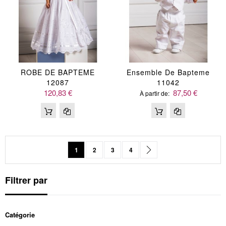
ROBE DE BAPTEME
Ensemble De Bapteme
12087
11042
120,83 €
87,50 €
À partir de
Page
Vous lisez actuellement la page
Page
Page
Page
Page
Suivant
1
2
3
4
Filtrer par
Catégorie