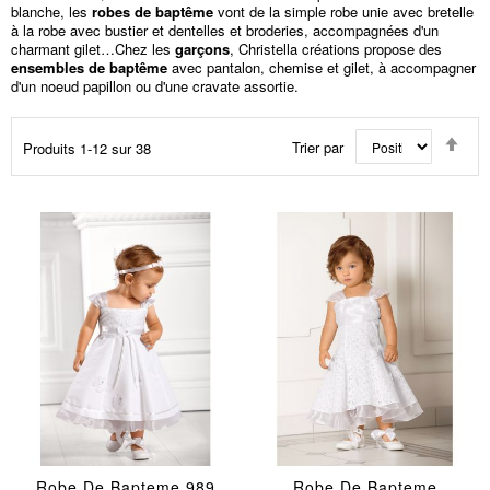
blanche, les
robes de baptême
vont de la simple robe unie avec bretelle
à la robe avec bustier et dentelles et broderies, accompagnées d'un
charmant gilet…Chez les
garçons
, Christella créations propose des
ensembles de baptême
avec pantalon, chemise et gilet, à accompagner
d'un noeud papillon ou d'une cravate assortie.
Par
Trier par
Produits
1
-
12
sur
38
ord
déc
Robe De Bapteme 989
Robe De Bapteme