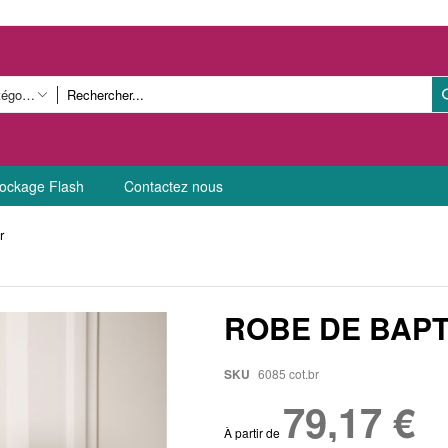
Toutes catégories
ockage Flash
Contactez nous
r
ROBE DE BAPT
SKU
6085 cot.br
79,17 €
À partir de