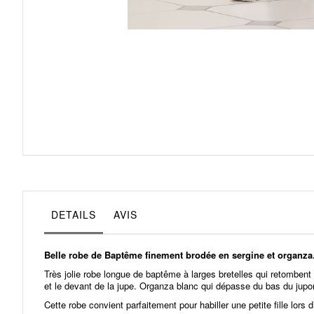
Skip
to
the
beginning
of
the
images
gallery
DETAILS
AVIS
Belle robe de Baptême finement brodée en sergine et organza
Très jolie robe longue de baptême à larges bretelles qui retombent
et le devant de la jupe. Organza blanc qui dépasse du bas du jupo
Cette robe convient parfaitement pour habiller une petite fille lor