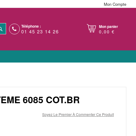
Mon Compte
Téléphone :
Mon panier
RECHERCHER
01 45 23 14 26
0,00 €
EME 6085 COT.BR
Soyez Le Premier À Commenter Ce Produit