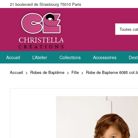
21 boulevard de Strasbourg 75010 Paris
Allez
Accueil
au
L’Atelier
Collections
Accessoires
Dest
contenu
Accueil
Robes de Baptême
Fille
Robe de Bapteme 6085 cot.b
Skip
to
the
end
of
the
images
gallery